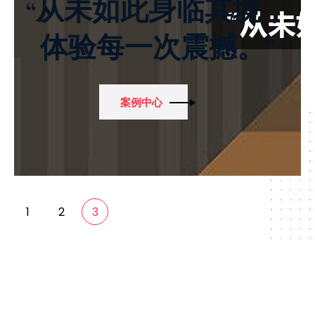
“从未如此身临其境，
体验每一次震撼。”
案例中心