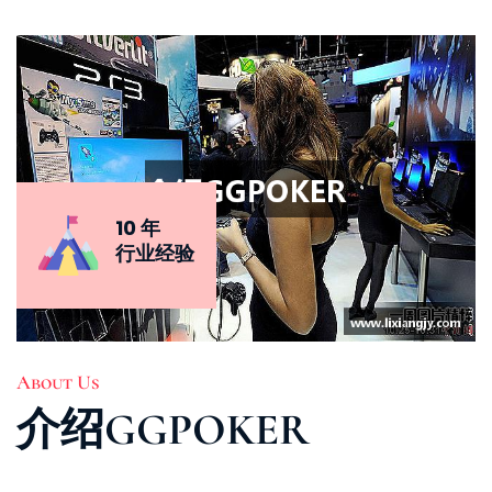
10 年
行业经验
About Us
介绍GGPOKER