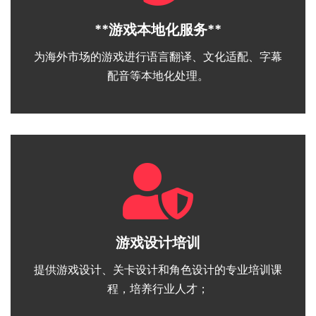
**游戏本地化服务**
为海外市场的游戏进行语言翻译、文化适配、字幕
配音等本地化处理。
游戏设计培训
提供游戏设计、关卡设计和角色设计的专业培训课
程，培养行业人才；