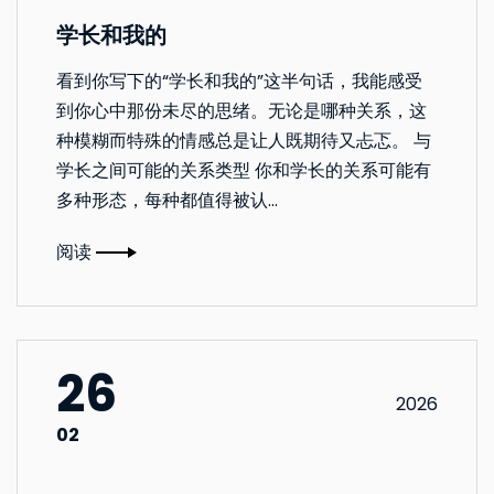
学长和我的
看到你写下的“学长和我的”这半句话，我能感受
到你心中那份未尽的思绪。无论是哪种关系，这
种模糊而特殊的情感总是让人既期待又忐忑。 与
学长之间可能的关系类型 你和学长的关系可能有
多种形态，每种都值得被认...
阅读
26
2026
02