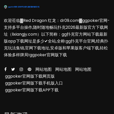
欢迎莅临▓Red Dragon 红龙：dr09.com▓ggpoker官网-
支持多平台操作,随时随地畅玩扑克2026最新版官方下载网
址（lixiangjy.com）以下简称：gg扑克官方网站下载最新
版app下载网址是多少✔全站,全称:gg扑克平台官网,经典扑
克玩法集锦,官网下载地址,安卓版和苹果版客户端下载,轻松
体验多样牌局!ggpoker官网版下载
网站地图
网站地图
网站地图
ggpoker官网版下载网页版
ggpoker官网版下载手机版入口
ggpoker官网版下载APP下载