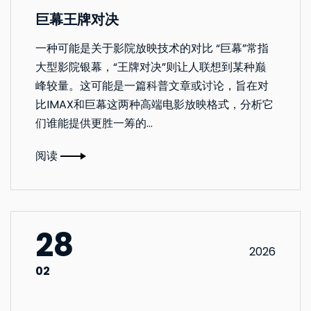
巨幕王牌对决
一种可能是关于影院放映技术的对比 “巨幕”常指
大型影院银幕，“王牌对决”则让人联想到某种巅
峰较量。这可能是一篇科普文章或讨论，旨在对
比IMAX和巨幕这两种高端电影放映格式，分析它
们谁能提供更胜一筹的...
阅读
28
2026
02