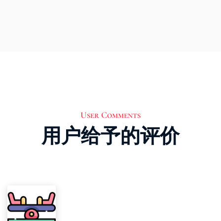
User Comments
用户给予的评价