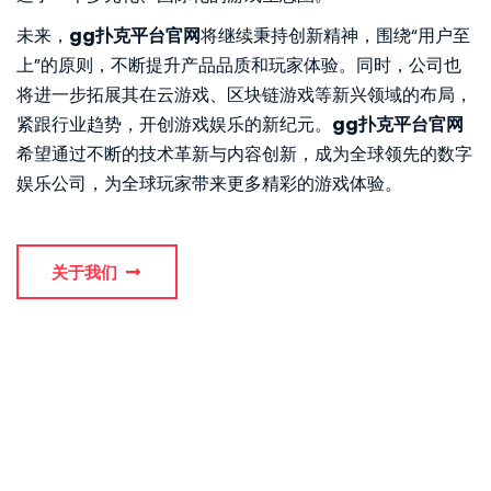
未来，
gg扑克平台官网
将继续秉持创新精神，围绕“用户至
上”的原则，不断提升产品品质和玩家体验。同时，公司也
将进一步拓展其在云游戏、区块链游戏等新兴领域的布局，
紧跟行业趋势，开创游戏娱乐的新纪元。
gg扑克平台官网
希望通过不断的技术革新与内容创新，成为全球领先的数字
娱乐公司，为全球玩家带来更多精彩的游戏体验。
关于我们