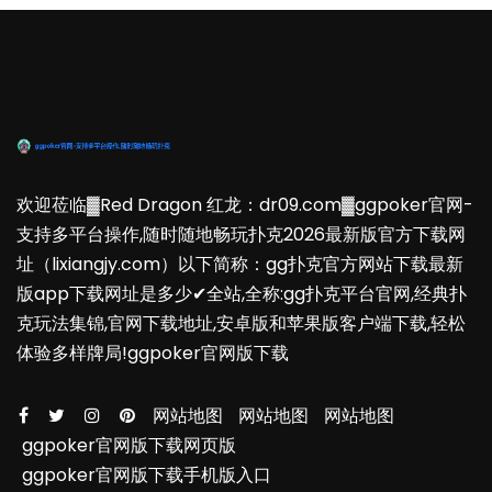
欢迎莅临▓Red Dragon 红龙：dr09.com▓ggpoker官网-
支持多平台操作,随时随地畅玩扑克2026最新版官方下载网
址（lixiangjy.com）以下简称：gg扑克官方网站下载最新
版app下载网址是多少✔全站,全称:gg扑克平台官网,经典扑
克玩法集锦,官网下载地址,安卓版和苹果版客户端下载,轻松
体验多样牌局!ggpoker官网版下载
网站地图
网站地图
网站地图
ggpoker官网版下载网页版
ggpoker官网版下载手机版入口