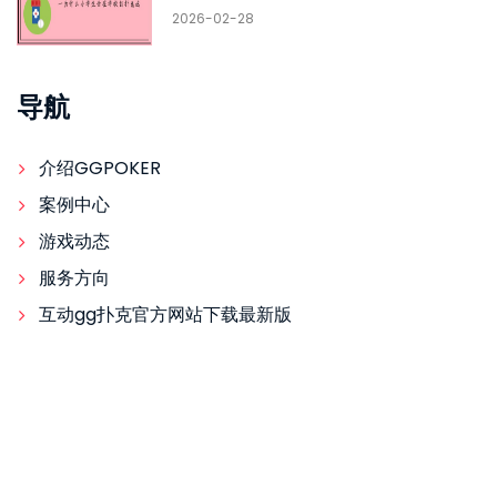
2026-02-28
导航
介绍GGPOKER
案例中心
游戏动态
服务方向
互动gg扑克官方网站下载最新版