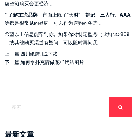
虑整箱购买会更经济 。
*
了解主流品牌
：市面上除了“天时”，
姚记
、
三人行
、
AAA
等都是很常见的品牌，可以作为选购的备选 。
希望以上信息能帮到你。如果你对特定型号（比如NO.868
）或其他购买渠道有疑问，可以随时再问我。
上一篇
四川纸牌甩2下载
下一篇
如何拿扑克牌做花样玩法图片
最新文章