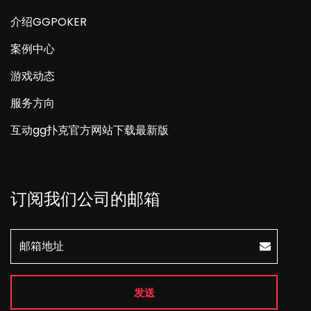
介绍GGPOKER
案例中心
游戏动态
服务方向
互动gg扑克官方网站下载最新版
订阅我们公司的邮箱
发送