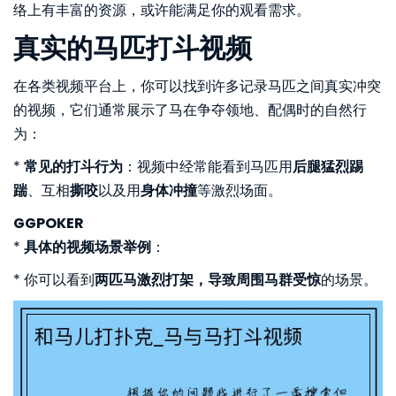
络上有丰富的资源，或许能满足你的观看需求。
真实的马匹打斗视频
在各类视频平台上，你可以找到许多记录马匹之间真实冲突
的视频，它们通常展示了马在争夺领地、配偶时的自然行
为：
*
常见的打斗行为
：视频中经常能看到马匹用
后腿猛烈踢
踹
、互相
撕咬
以及用
身体冲撞
等激烈场面。
GGPOKER
*
具体的视频场景举例
：
* 你可以看到
两匹马激烈打架，导致周围马群受惊
的场景。