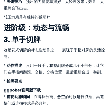
*
关键技巧
：预压的力度要掌握好，太轻没效果，效果，太
重牌会飞出去。
*(压力扇具有独特的弧形)*
进阶级：动态与流畅
3. 单手切牌
这是花式切牌的标志性动作之一，展现了手指对牌的灵活控
制。
*
动作描述
：只用一只手，将整副牌分成几个小部分，让它
们在手指间翻滚、交换、交换位置，最后重新合成一整副。
*
拍照要点
：
ggpoker官网版下载
*
捕捉动态瞬间
：在牌块分离、悬空的时候进行抓拍。高速
快门或连拍模式是必须的。