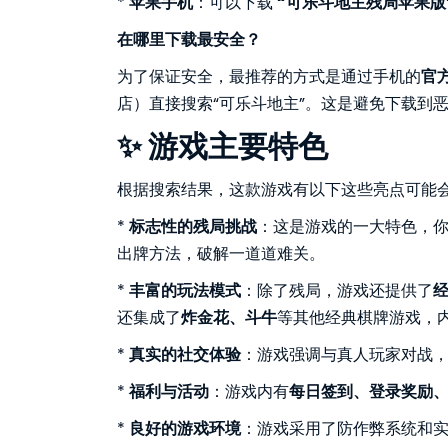
*
苹果手机
：可以下载
“可乐斗地主残局苹果版
在哪里下载最安全？
为了保证安全，最推荐的方式是通过手机的
官
店）直接搜索“可乐斗地主”。这是避免下载到
✨ 游戏主要特色
根据搜索结果，这款游戏有以下这些亮点可能
*
标志性的残局挑战
：这是游戏的一大特色，
出牌方法，破解一道道难关。
*
丰富的玩法模式
：除了残局，游戏还提供了
还集成了
炸金花、斗牛
等其他经典棋牌游戏，
*
真实的社交体验
：游戏强调与真人玩家对战
*
福利与活动
：游戏内有
每日签到、登录奖励
*
良好的游戏环境
：游戏采用了防作弊系统和