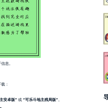
下信息。
下载：
主安卓版”
或
“可乐斗地主残局版”
。