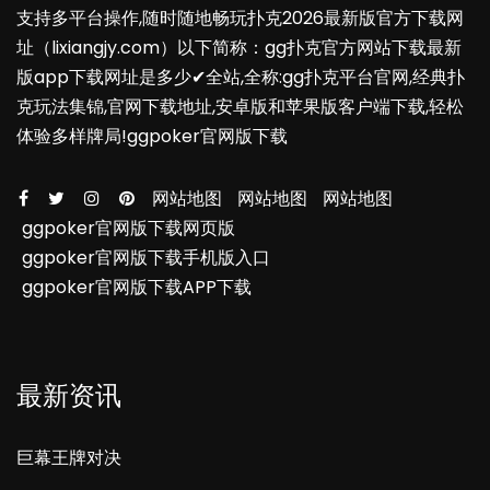
支持多平台操作,随时随地畅玩扑克2026最新版官方下载网
址（lixiangjy.com）以下简称：gg扑克官方网站下载最新
版app下载网址是多少✔全站,全称:gg扑克平台官网,经典扑
克玩法集锦,官网下载地址,安卓版和苹果版客户端下载,轻松
体验多样牌局!ggpoker官网版下载
网站地图
网站地图
网站地图
ggpoker官网版下载网页版
ggpoker官网版下载手机版入口
ggpoker官网版下载APP下载
最新资讯
巨幕王牌对决