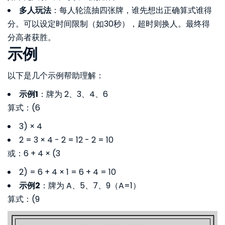
多人玩法
：每人轮流抽四张牌，谁先想出正确算式谁得
分。可以设定时间限制（如30秒），超时则换人。最终得
分高者获胜。
示例
以下是几个示例帮助理解：
示例1
：牌为 2、3、4、6
算式：(6
3) × 4
2 = 3 × 4 - 2 = 12 - 2 = 10
或：6 + 4 × (3
2) = 6 + 4 × 1 = 6 + 4 = 10
示例2
：牌为 A、5、7、9（A=1）
算式：(9