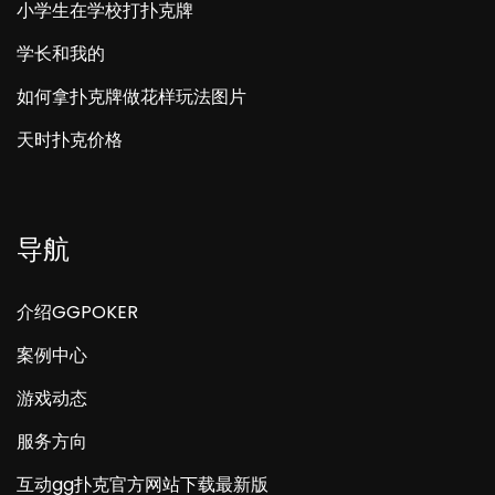
小学生在学校打扑克牌
学长和我的
如何拿扑克牌做花样玩法图片
天时扑克价格
导航
介绍GGPOKER
案例中心
游戏动态
服务方向
互动gg扑克官方网站下载最新版