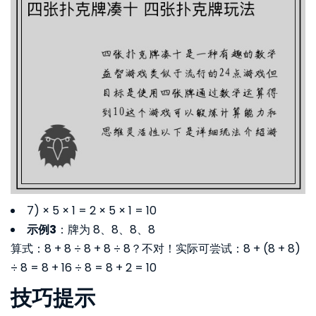
7) × 5 × 1 = 2 × 5 × 1 = 10
示例3
：牌为 8、8、8、8
算式：8 + 8 ÷ 8 + 8 ÷ 8？不对！实际可尝试：8 + (8 + 8)
÷ 8 = 8 + 16 ÷ 8 = 8 + 2 = 10
技巧提示