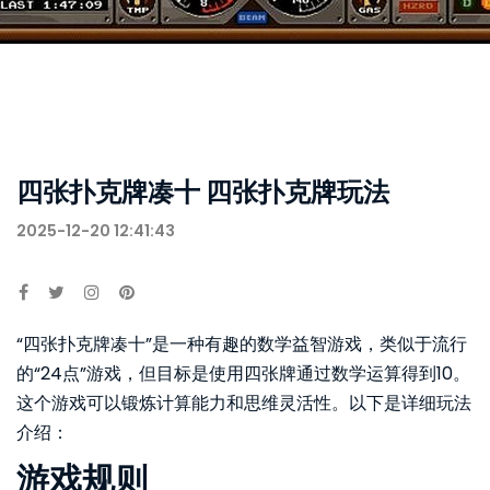
四张扑克牌凑十 四张扑克牌玩法
2025-12-20 12:41:43
“四张扑克牌凑十”是一种有趣的数学益智游戏，类似于流行
的“24点”游戏，但目标是使用四张牌通过数学运算得到10。
这个游戏可以锻炼计算能力和思维灵活性。以下是详细玩法
介绍：
游戏规则