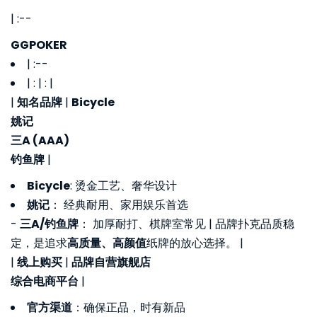
| :--
GGPOKER
| :--
| : | : |
|
知名品牌
|
Bicycle
姚记
三A (AAA)
钓鱼牌
|
Bicycle
: 烫金工艺、奢华设计
姚记
： 经典耐用、家用娱乐首选
-
三A/钓鱼牌
： 加厚耐打、棋牌室常见 | 品牌扑克品质稳
定，是追求
高质量、高颜值
纸牌的放心选择。 |
|
线上购买
|
品牌自营旗舰店
综合电商平台
|
官方渠道
：确保正品，时有新品