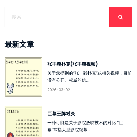
最新文章
张丰毅扑克(张丰毅视频)
关于您提到的“张丰毅扑克”或相关视频，目前
没有公开、权威的信...
2026-03-02
巨幕王牌对决
一种可能是关于影院放映技术的对比 “巨
幕”常指大型影院银幕...