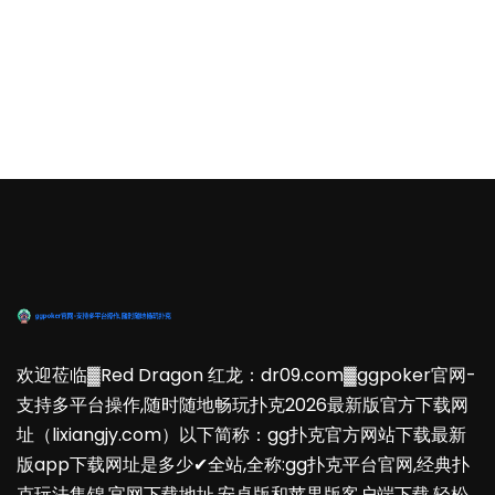
欢迎莅临▓Red Dragon 红龙：dr09.com▓ggpoker官网-
支持多平台操作,随时随地畅玩扑克2026最新版官方下载网
址（lixiangjy.com）以下简称：gg扑克官方网站下载最新
版app下载网址是多少✔全站,全称:gg扑克平台官网,经典扑
克玩法集锦,官网下载地址,安卓版和苹果版客户端下载,轻松