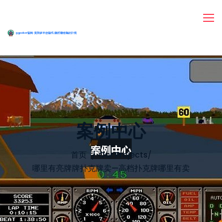
案例中心
首页
Our Projects
/
哪里有亮牌牌扑克牌卖—高档扑克牌哪里有卖