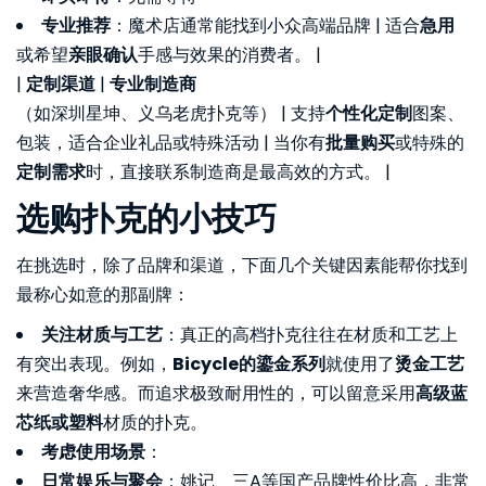
专业推荐
：魔术店通常能找到小众高端品牌 | 适合
急用
或希望
亲眼确认
手感与效果的消费者。 |
|
定制渠道
|
专业制造商
（如深圳星坤、义乌老虎扑克等） | 支持
个性化定制
图案、
包装，适合企业礼品或特殊活动 | 当你有
批量购买
或特殊的
定制需求
时，直接联系制造商是最高效的方式。 |
选购扑克的小技巧
在挑选时，除了品牌和渠道，下面几个关键因素能帮你找到
最称心如意的那副牌：
关注材质与工艺
：真正的高档扑克往往在材质和工艺上
有突出表现。例如，
Bicycle的鎏金系列
就使用了
烫金工艺
来营造奢华感。而追求极致耐用性的，可以留意采用
高级蓝
芯纸或塑料
材质的扑克。
考虑使用场景
：
日常娱乐与聚会
：姚记、三A等国产品牌性价比高，非常