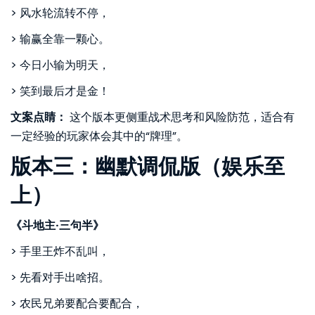
> 风水轮流转不停，
> 输赢全靠一颗心。
> 今日小输为明天，
> 笑到最后才是金！
文案点睛：
这个版本更侧重战术思考和风险防范，适合有
一定经验的玩家体会其中的“牌理”。
版本三：幽默调侃版（娱乐至
上）
《斗地主·三句半》
> 手里王炸不乱叫，
> 先看对手出啥招。
> 农民兄弟要配合要配合，