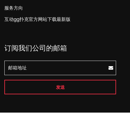
服务方向
互动gg扑克官方网站下载最新版
订阅我们公司的邮箱
发送
Copyright © 2026 All Rights Reserved
ggpoker官网版