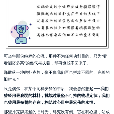
可当年那份纯粹的心流，那种不为任何功利目的、只为“看
看能搭多高”的傻气与执着，却再也找不回来了。
那散落一地的扑克牌，像不像我们再也拼凑不回的、完整的
旧时光？
只是偶尔，在某个同样安静的午后，我会忽然想起——
我们
曾经用最脆弱的材料，挑战过最坚不可摧的物理定律；我们
也曾用最短暂的存在，构筑过心目中最宏伟的永恒。
那些扑克牌搭起的旧时光，终究没有倒。它在我心里，站成