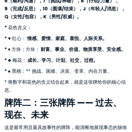
6（顺利/沟通），7（挑战/神秘），8（行动/力量），
9（完成/反思），10（圆满/结束），J（年轻人/消息），
Q（女性/包容），K（男性/权威）。
*
花色含义：
*
♥️ 红心：
情感、爱情、家庭、喜悦、人际关系。
*
♦️ 方块：方块：
财富、事业、价值、物质享受、安全感。
*
♣️ 梅花：
成长、学习、计划、社交、过程。
*
♠️ 黑桃：** 挑战、困难、决策、变革、内在力量。
* 将数字和花色的含义结合起来，就是这张牌给你的核心信
息。
牌阵二：三张牌阵 —— 过去、
现在、未来
这是最常用且最具故事性的牌阵，能清晰地展现事态的脉络