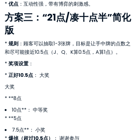
*
优点
：互动性强，带有博弈的刺激感。
方案三：“21点/凑十点半”简化
版
*
规则
：顾客可以抽取1-3张牌，目标是让手中牌的点数之
和尽可能接近10.5点（J、Q、K算0.5点，A算1点）。
*
奖项设置
：
*
正好10.5点
： 大奖
大奖
* **8点
10点**： 中等奖
* **5点
7.5点**： 小奖
*
爆掉（超过10.5点）
： 谢谢参与