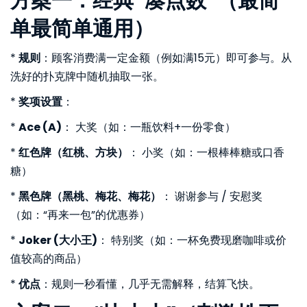
方案一：经典“凑点数”（最简
单最简单通用）
*
规则
：顾客消费满一定金额（例如满15元）即可参与。从
洗好的扑克牌中随机抽取一张。
*
奖项设置
：
*
Ace (A)
： 大奖（如：一瓶饮料+一份零食）
*
红色牌（红桃、方块）
： 小奖（如：一根棒棒糖或口香
糖）
*
黑色牌（黑桃、梅花、梅花）
： 谢谢参与 / 安慰奖
（如：“再来一包”的优惠券）
*
Joker (大小王)
： 特别奖（如：一杯免费现磨咖啡或价
值较高的商品）
*
优点
：规则一秒看懂，几乎无需解释，结算飞快。