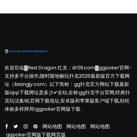
欢迎莅临▓Red Dragon 红龙：dr09.com▓ggpoker官网-
支持多平台操作,随时随地畅玩扑克2026最新版官方下载网
址（lixiangjy.com）以下简称：gg扑克官方网站下载最新
版app下载网址是多少✔全站,全称:gg扑克平台官网,经典扑
克玩法集锦,官网下载地址,安卓版和苹果版客户端下载,轻松
体验多样牌局!ggpoker官网版下载
网站地图
网站地图
网站地图
ggpoker官网版下载网页版