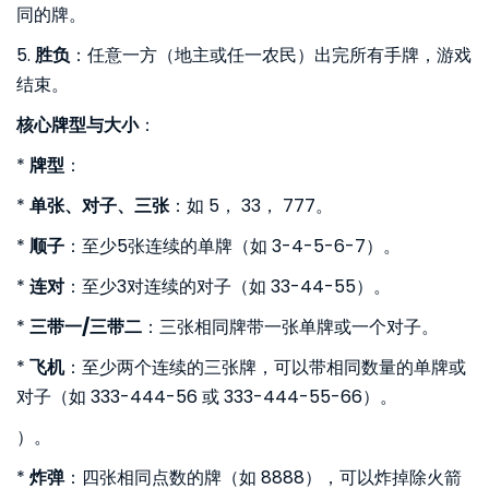
同的牌。
5.
胜负
：任意一方（地主或任一农民）出完所有手牌，游戏
结束。
核心牌型与大小
：
*
牌型
：
*
单张、对子、三张
：如 5， 33， 777。
*
顺子
：至少5张连续的单牌（如 3-4-5-6-7）。
*
连对
：至少3对连续的对子（如 33-44-55）。
*
三带一/三带二
：三张相同牌带一张单牌或一个对子。
*
飞机
：至少两个连续的三张牌，可以带相同数量的单牌或
对子（如 333-444-56 或 333-444-55-66）。
）。
*
炸弹
：四张相同点数的牌（如 8888），可以炸掉除火箭