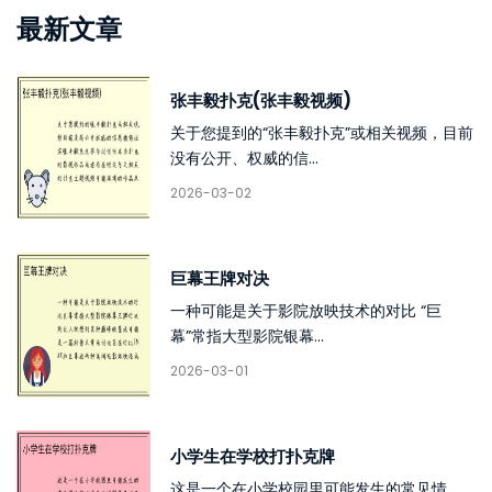
最新文章
张丰毅扑克(张丰毅视频)
关于您提到的“张丰毅扑克”或相关视频，目前
没有公开、权威的信...
2026-03-02
巨幕王牌对决
一种可能是关于影院放映技术的对比 “巨
幕”常指大型影院银幕...
2026-03-01
小学生在学校打扑克牌
这是一个在小学校园里可能发生的常见情