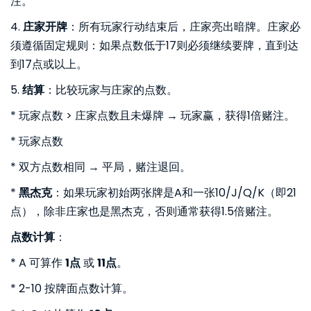
注。
4.
庄家开牌
：所有玩家行动结束后，庄家亮出暗牌。庄家必
须遵循固定规则：如果点数低于17则必须继续要牌，直到达
到17点或以上。
5.
结算
：比较玩家与庄家的点数。
* 玩家点数 > 庄家点数且未爆牌 → 玩家赢，获得1倍赌注。
* 玩家点数
* 双方点数相同 → 平局，赌注退回。
*
黑杰克
：如果玩家初始两张牌是A和一张10/J/Q/K（即21
点），除非庄家也是黑杰克，否则通常获得1.5倍赌注。
点数计算
：
* A 可算作
1点
或
11点
。
* 2-10 按牌面点数计算。