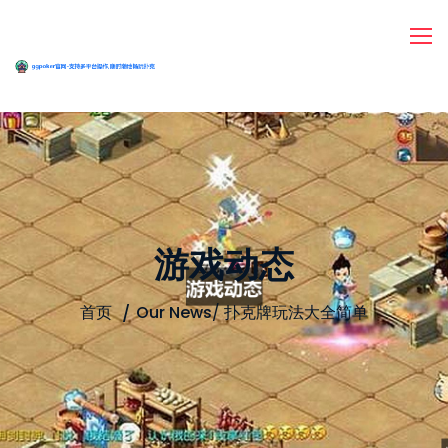
游戏动态
首页
Our News
/
扑克牌玩法大全简单