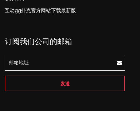
互动gg扑克官方网站下载最新版
订阅我们公司的邮箱
发送
Copyright © 2026 All Rights Reserved
ggpoker官网版
下载
.