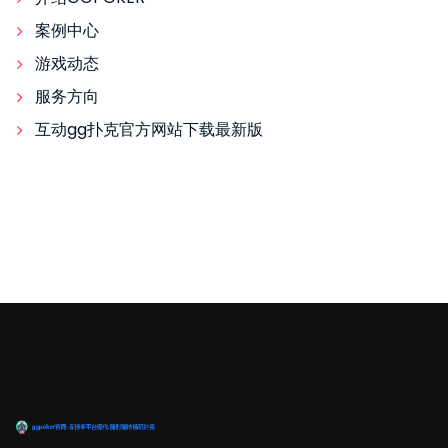
案例中心
游戏动态
服务方向
互动gg扑克官方网站下载最新版