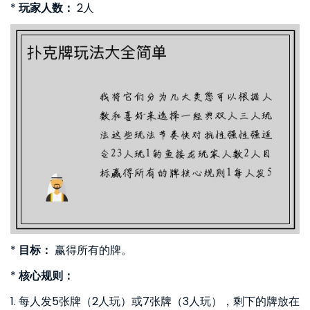
*
玩家人数：
2人
*
目标：
赢得所有的牌。
*
核心规则：
1. 每人发5张牌（2人玩）或7张牌（3人玩），剩下的牌放在