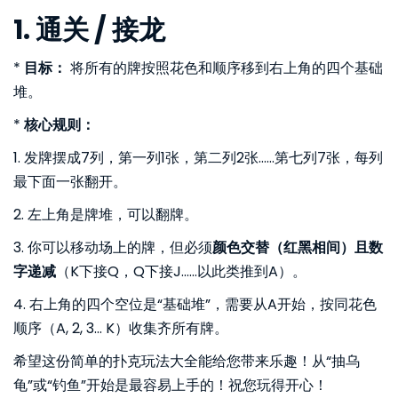
1. 通关 / 接龙
*
目标：
将所有的牌按照花色和顺序移到右上角的四个基础
堆。
*
核心规则：
1. 发牌摆成7列，第一列1张，第二列2张……第七列7张，每列
最下面一张翻开。
2. 左上角是牌堆，可以翻牌。
3. 你可以移动场上的牌，但必须
颜色交替（红黑相间）且数
字递减
（K下接Q，Q下接J……以此类推到A）。
4. 右上角的四个空位是“基础堆”，需要从A开始，按同花色
顺序（A, 2, 3... K）收集齐所有牌。
希望这份简单的扑克玩法大全能给您带来乐趣！从“抽乌
龟”或“钓鱼”开始是最容易上手的！祝您玩得开心！