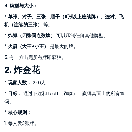
4.
牌型与大小：
*
单张、对子、三张、顺子（5张以上连续牌）、连对、飞
机（连续的三张）
等。
*
炸弹（四张同点数牌）
可以压制任何其他牌型。
*
火箭（大王+小王）
是最大的牌。
5. 有一方出完所有牌即获胜。
2. 炸金花
*
玩家人数：
2-6人
*
目标：
通过下注和 bluff（诈唬），赢得桌面上的所有筹
码。
*
核心规则：
1. 每人发3张牌。