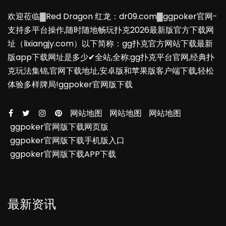
欢迎莅临▓Red Dragon 红龙：dr09.com▓ggpoker官网-
支持多平台操作,随时随地畅玩扑克2026最新版官方下载网
址（lixiangjy.com）以下简称：gg扑克官方网站下载最新
版app下载网址是多少✔全站,全称:gg扑克平台官网,经典扑
克玩法集锦,官网下载地址,安卓版和苹果版客户端下载,轻松
体验多样牌局!ggpoker官网版下载
网站地图
网站地图
网站地图
ggpoker官网版下载网页版
ggpoker官网版下载手机版入口
ggpoker官网版下载APP下载
最新资讯