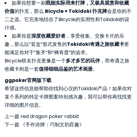
如果你想要一副
既能实际用来打牌，又极具观赏和收藏
价值
的扑克，那么
Bicycle × Tokidoki 扑克牌
会是你的不
二之选。它完美地结合了Bicycle的实用性和Tokidoki的设
计感。
如果你是
深度收藏爱好者
，享受收集、交换卡片的乐
趣，那么以“盲盒”形式发售的
Tokidoki奇遇之旅收藏卡
更
能满足你对于“集齐”和“稀有度”的追求。
Bicycle联名扑克更像是一个
多才多艺的玩伴
，而奇遇之旅
收藏卡则是一套
值得细细品鉴的艺术画册
。
ggpoker官网版下载
希望这些信息能帮助你找到心仪的Tokidoki产品！如果你对
某个系列的特定卡牌图案特别感兴趣，我可以帮你再找找更
详细的图片信息。
上一篇
red dragon poker rabbit
下一篇
《手作诗牌：巧制文韵弈趣》